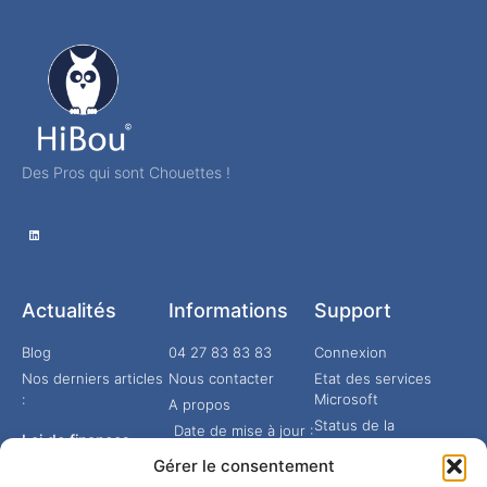
Des Pros qui sont Chouettes !
Actualités
Informations
Support
Blog
04 27 83 83 83
Connexion
Nos derniers articles
Nous contacter
Etat des services
:
Microsoft
A propos
Status de la
Date de mise à jour :
Loi de finances
téléphonie
07 mars 2026
2026 : les
Gérer le consentement
nouveautés de la