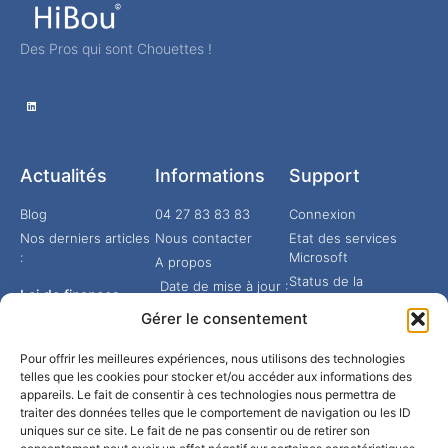
Des Pros qui sont Chouettes !
Actualités
Informations
Support
Blog
04 27 83 83 83
Connexion
Nos derniers articles
Nous contacter
Etat des services
:
Microsoft
A propos
Status de la
Date de mise à jour :
Loi de finances
téléphonie
07 mars 2026
2026 : les
Gérer le consentement
nouveautés de la
formation
Hébergement HDS
professionnelle
Pour offrir les meilleures expériences, nous utilisons des technologies
by HiBou
telles que les cookies pour stocker et/ou accéder aux informations des
Energie 100%
appareils. Le fait de consentir à ces technologies nous permettra de
GREEN
De nouvelles règles
traiter des données telles que le comportement de navigation ou les ID
Mentions légales
pour mobiliser votre
uniques sur ce site. Le fait de ne pas consentir ou de retirer son
CPF